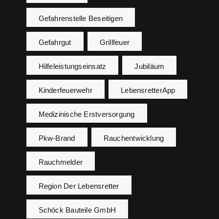
Gefahrenstelle Beseitigen
Gefahrgut
Grillfeuer
Hilfeleistungseinsatz
Jubiläum
Kinderfeuerwehr
LebensretterApp
Medizinische Erstversorgung
Pkw-Brand
Rauchentwicklung
Rauchmelder
Region Der Lebensretter
Schöck Bauteile GmbH