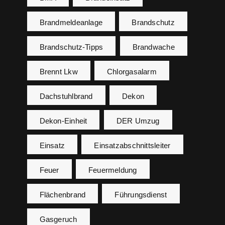
Brandmeldeanlage
Brandschutz
Brandschutz-Tipps
Brandwache
Brennt Lkw
Chlorgasalarm
Dachstuhlbrand
Dekon
Dekon-Einheit
DER Umzug
Einsatz
Einsatzabschnittsleiter
Feuer
Feuermeldung
Flächenbrand
Führungsdienst
Gasgeruch