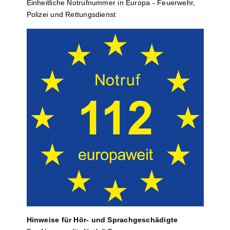
Einheit­li­che Notruf­num­mer in Europa - Feuerwehr,
Polizei und Rettungs­dienst
Hinweise für Hör- und Sprach­ge­schä­digte