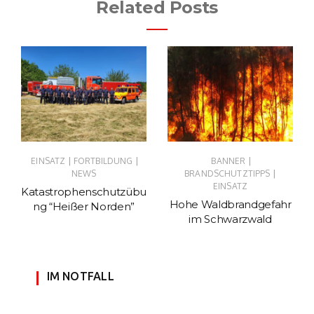
Related Posts
|
|
|
EINSATZ
FORTBILDUNG
BANNER
|
NEWS
BRANDSCHUTZTIPPS
EINSATZ
Katastrophenschutzübu
Hohe Waldbrandgefahr
ng “Heißer Norden”
im Schwarzwald
IM NOTFALL