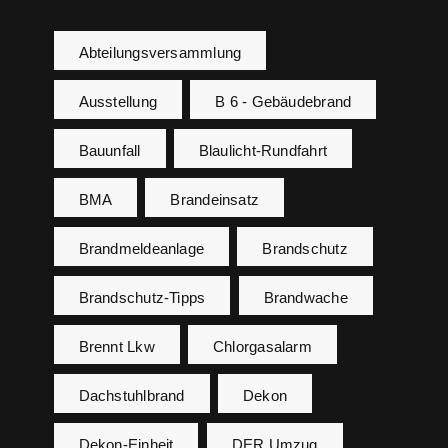
Abteilungsversammlung
Ausstellung
B 6 - Gebäudebrand
Bauunfall
Blaulicht-Rundfahrt
BMA
Brandeinsatz
Brandmeldeanlage
Brandschutz
Brandschutz-Tipps
Brandwache
Brennt Lkw
Chlorgasalarm
Dachstuhlbrand
Dekon
Dekon-Einheit
DER Umzug