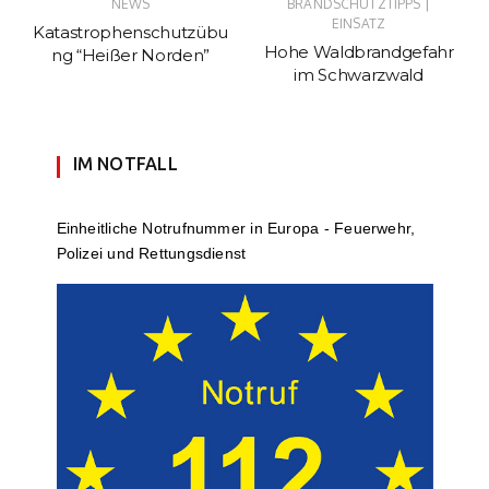
|
NEWS
BRANDSCHUTZTIPPS
EINSATZ
Katastrophenschutzübu
Hohe Waldbrandgefahr
ng “Heißer Norden”
im Schwarzwald
IM NOTFALL
Einheit­li­che Notruf­num­mer in Europa - Feuerwehr,
Polizei und Rettungs­dienst