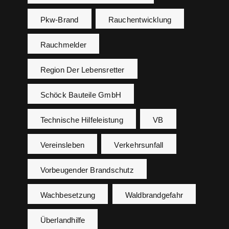
Pkw-Brand
Rauchentwicklung
Rauchmelder
Region Der Lebensretter
Schöck Bauteile GmbH
Technische Hilfeleistung
VB
Vereinsleben
Verkehrsunfall
Vorbeugender Brandschutz
Wachbesetzung
Waldbrandgefahr
Überlandhilfe