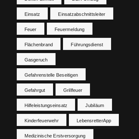
Einsatz
Einsatzabschnittsleiter
Feuer
Feuermeldung
Flächenbrand
Führungsdienst
Gasgeruch
Gefahrenstelle Beseitigen
Gefahrgut
Grillfeuer
Hilfeleistungseinsatz
Jubiläum
Kinderfeuerwehr
LebensretterApp
Medizinische Erstversorgung