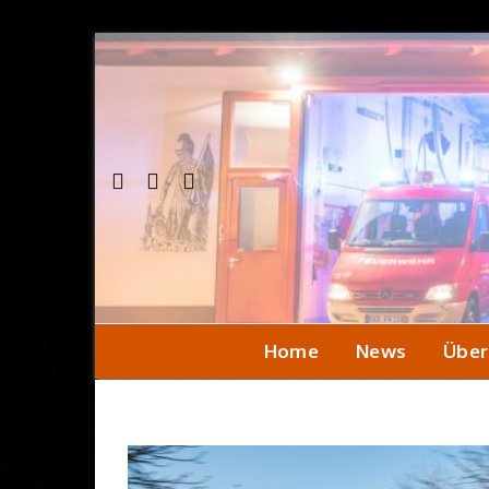
Home
News
Über
Einsa
Seni