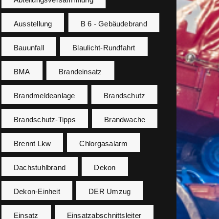
Ausstellung
B 6 - Gebäudebrand
Bauunfall
Blaulicht-Rundfahrt
BMA
Brandeinsatz
Brandmeldeanlage
Brandschutz
Brandschutz-Tipps
Brandwache
Brennt Lkw
Chlorgasalarm
Dachstuhlbrand
Dekon
Dekon-Einheit
DER Umzug
Einsatz
Einsatzabschnittsleiter