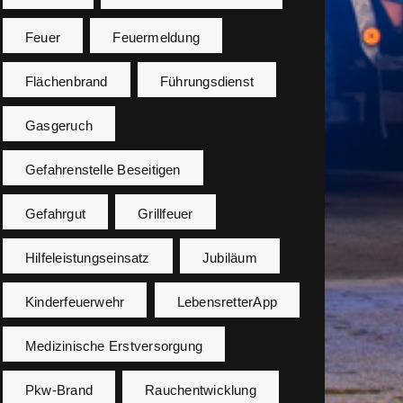
Feuer
Feuermeldung
Flächenbrand
Führungsdienst
Gasgeruch
Gefahrenstelle Beseitigen
Gefahrgut
Grillfeuer
Hilfeleistungseinsatz
Jubiläum
Kinderfeuerwehr
LebensretterApp
Medizinische Erstversorgung
Pkw-Brand
Rauchentwicklung