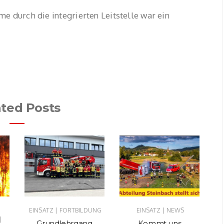
e durch die integrierten Leitstelle war ein
ated Posts
|
|
EINSATZ
FORTBILDUNG
EINSATZ
NEWS
EI
|
Grundlehrgang
Kommt uns