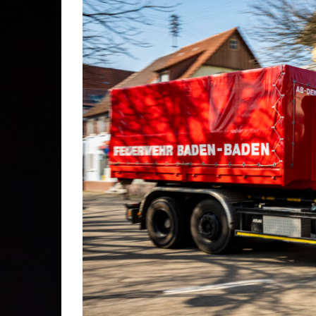
Gesc
Lösc
Stei
Stad
Kom
Ehre
Mitg