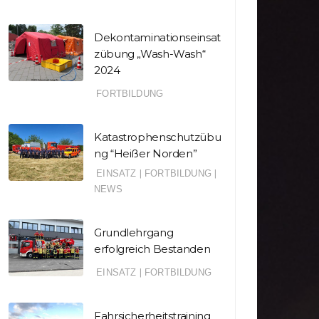
Dekontaminationseinsat
zübung „Wash-Wash“
2024
FORTBILDUNG
Katastrophenschutzübu
ng “Heißer Norden”
EINSATZ
|
FORTBILDUNG
|
NEWS
Grundlehrgang
erfolgreich Bestanden
EINSATZ
|
FORTBILDUNG
|
|
|
|
NSATZ
FORTBILDUNG
BANNER
EINSATZ
FO
|
NEWS
BRANDSCHUTZTIPPS
Fahrsicherheitstraining
Grundle