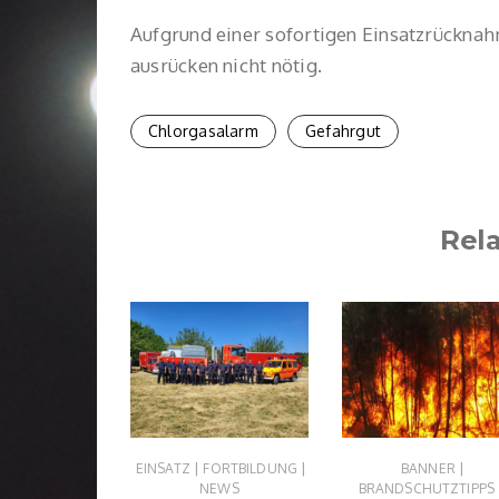
Aufgrund einer sofortigen Einsatzrücknahm
ausrücken nicht nötig.
Chlorgasalarm
Gefahrgut
Rel
|
|
|
|
TZ
NEWS
EINSATZ
FORTBILDUNG
BANNER
NEWS
BRANDSCHUTZTIPPS
mt uns