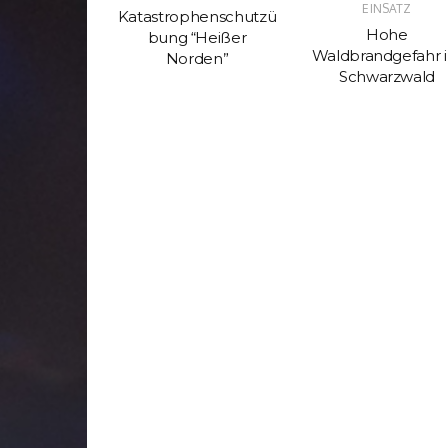
EINSATZ
Katastrophenschutzü
uchen…
Hohe
bung “Heißer
Waldbrandgefahr 
Norden”
Schwarzwald