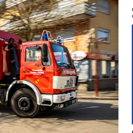
hichtliches
Kindergruppe
Planspiel
Aus- & Fo
hgeräte der
Jugendgruppe
Führungsgruppe
Aktivitäten & Zi
nbacher Feuerwehr
Führungsassistent
Berufsfeuerweh
t Steinbach
Einsatzabschnittsleiter
mandanten
nkommandant
liederwerbung
Entdecke Eine Neue
Faszinierende Welt In
Steinbach
Voraussetzungen