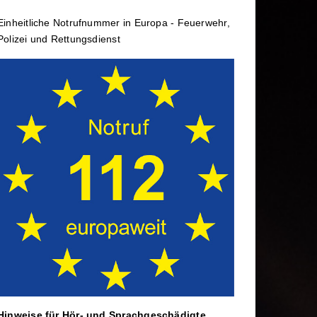
rtbildung
Wechselladerfahrzeug
Einheit­li­che Notruf­num­mer in Europa - Feuerwehr,
ele
Abrollbehälter
Polizei und Rettungs­dienst
Dekontamination
rtag
Mannschaftstransportwagen
Hinweise für Hör- und Sprach­ge­schä­digte