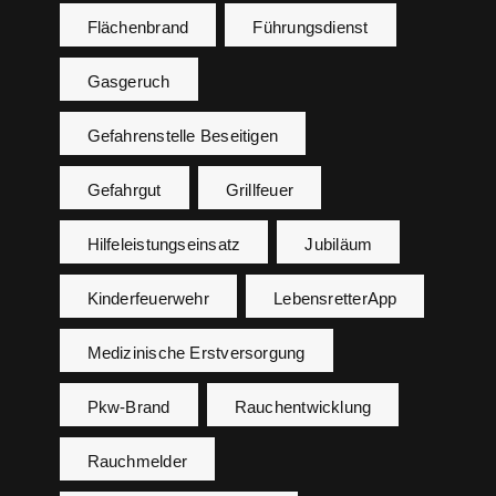
Flächenbrand
Führungsdienst
Gasgeruch
Gefahrenstelle Beseitigen
Gefahrgut
Grillfeuer
Hilfeleistungseinsatz
Jubiläum
Kinderfeuerwehr
LebensretterApp
Medizinische Erstversorgung
Pkw-Brand
Rauchentwicklung
Rauchmelder