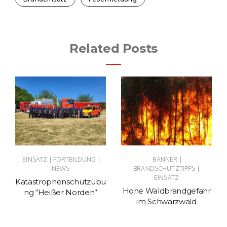
Related Posts
|
|
|
EINSATZ
FORTBILDUNG
BANNER
|
NEWS
BRANDSCHUTZTIPPS
EINSATZ
Katastrophenschutzübu
Hohe Waldbrandgefahr
ng “Heißer Norden”
im Schwarzwald