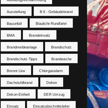
Ausstellung
B 6 - Gebäudebrand
Bauunfall
Blaulicht-Rundfahrt
BMA
Brandeinsatz
Brandmeldeanlage
Brandschutz
Brandschutz-Tipps
Brandwache
Brennt Lkw
Chlorgasalarm
Dachstuhlbrand
Dekon
Dekon-Einheit
DER Umzug
Einsatz
Einsatzabschnittsleiter