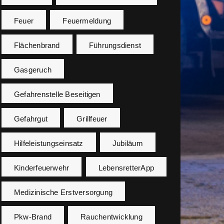
Feuer
Feuermeldung
Flächenbrand
Führungsdienst
Gasgeruch
Gefahrenstelle Beseitigen
Gefahrgut
Grillfeuer
Hilfeleistungseinsatz
Jubiläum
Kinderfeuerwehr
LebensretterApp
Medizinische Erstversorgung
Pkw-Brand
Rauchentwicklung