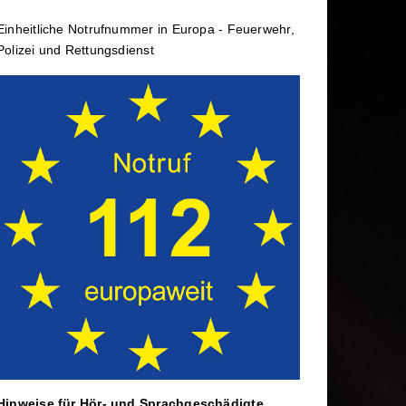
rtbildung
Wechselladerfahrzeug
Einheit­li­che Notruf­num­mer in Europa - Feuerwehr,
ele
Abrollbehälter
Polizei und Rettungs­dienst
Dekontamination
rtag
Mannschaftstransportwagen
Hinweise für Hör- und Sprach­ge­schä­digte