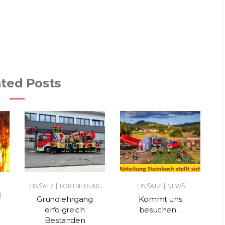
ated Posts
|
|
EINSATZ
FORTBILDUNG
EINSATZ
NEWS
EI
|
Grundlehrgang
Kommt uns
Ka
erfolgreich
besuchen…
Bestanden