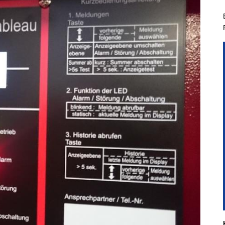
hichtliches
Kindergruppe
Planspiel
Aus- & Fo
hgeräte der
Jugendgruppe
Führungsgruppe
Aktivitäten & Zi
nbacher Feuerwehr
Führungsassistent
Berufsfeuerweh
t Steinbach
Einsatzabschnittsleiter
mandanten
nkommandant
liederwerbung
Entdecke Eine Neue
Faszinierende Welt In
Steinbach
Voraussetzungen