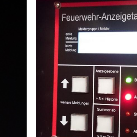
Gesc
Lösc
Stei
Stad
Kom
Ehre
Mitg