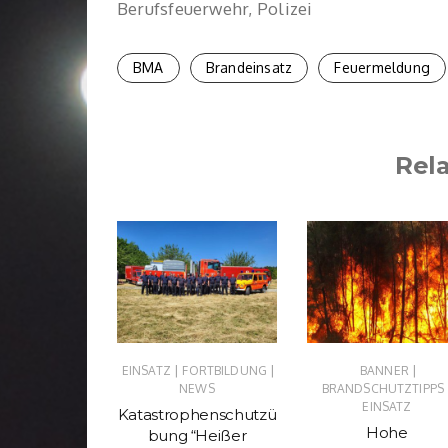
Berufsfeuerwehr, Polizei
BMA
Brandeinsatz
Feuermeldung
Rel
|
|
|
|
TZ
NEWS
EINSATZ
FORTBILDUNG
BANNER
NEWS
BRANDSCHUTZTIPPS
mt uns
EINSATZ
Katastrophenschutzü
uchen…
Hohe
bung “Heißer