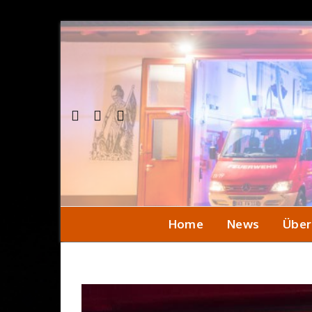
Home
News
Über
Einsa
Seni