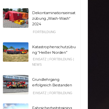
Dekontaminationseinsat
zübung „Wash-Wash“
2024
FORTBILDUNG
Katastrophenschutzübu
ng “Heißer Norden”
EINSATZ
|
FORTBILDUNG
|
NEWS
Grundlehrgang
erfolgreich Bestanden
|
|
|
|
NSATZ
FORTBILDUNG
BANNER
EINSATZ
FO
EINSATZ
|
FORTBILDUNG
|
NEWS
BRANDSCHUTZTIPPS
Grundle
EINSATZ
tastrophenschutzü
erfolg
Hohe
bung “Heißer
Besta
Fahrsicherheitstraining