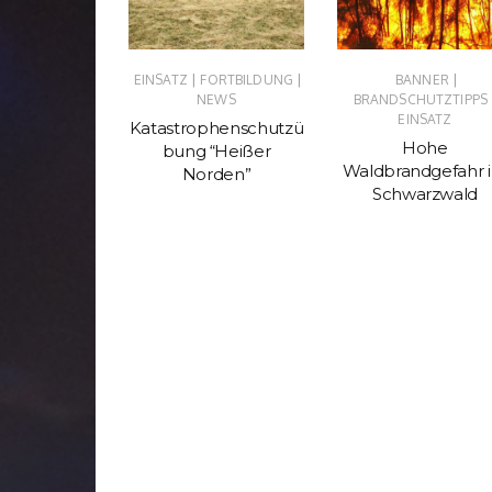
|
|
|
|
TZ
NEWS
EINSATZ
FORTBILDUNG
BANNER
NEWS
BRANDSCHUTZTIPPS
mt uns
EINSATZ
Katastrophenschutzü
uchen…
Hohe
bung “Heißer
Waldbrandgefahr 
Norden”
Schwarzwald