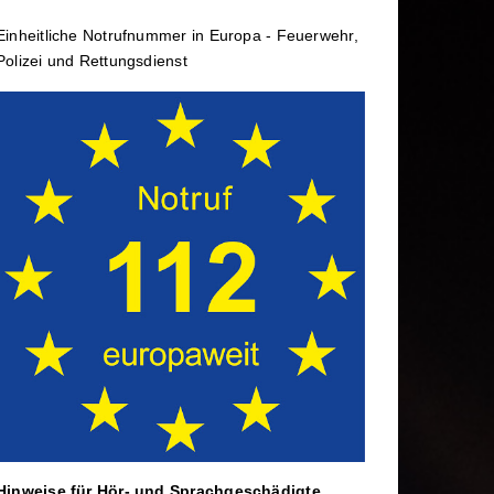
rtbildung
Wechselladerfahrzeug
Einheit­li­che Notruf­num­mer in Europa - Feuerwehr,
ele
Abrollbehälter
Polizei und Rettungs­dienst
Dekontamination
rtag
Mannschaftstransportwagen
Hinweise für Hör- und Sprach­ge­schä­digte