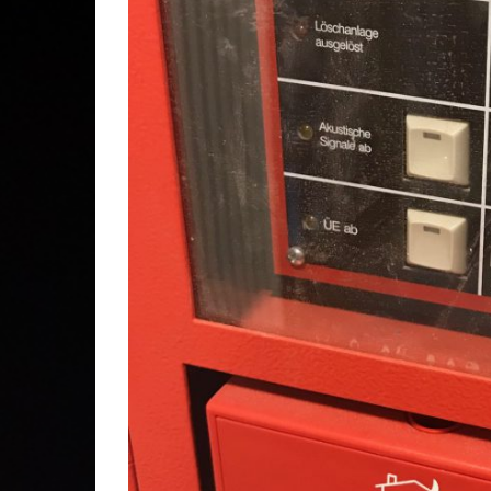
Gesc
Lösc
Stei
Stad
Kom
Ehre
Mitg