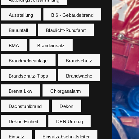
Ausstellung
B 6 - Gebäudebrand
Bauunfall
Blaulicht-Rundfahrt
BMA
Brandeinsatz
Brandmeldeanlage
Brandschutz
Brandschutz-Tipps
Brandwache
Brennt Lkw
Chlorgasalarm
Dachstuhlbrand
Dekon
Dekon-Einheit
DER Umzug
Einsatz
Einsatzabschnittsleiter