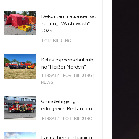
Dekontaminationseinsat
zübung „Wash-Wash“
2024
FORTBILDUNG
Katastrophenschutzübu
ng “Heißer Norden”
EINSATZ
|
FORTBILDUNG
|
NEWS
Grundlehrgang
erfolgreich Bestanden
EINSATZ
|
FORTBILDUNG
Fahrsicherheitstraining