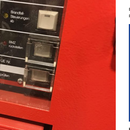
hichtliches
Kindergruppe
Planspiel
Aus- & Fo
hgeräte der
Jugendgruppe
Führungsgruppe
Aktivitäten & Zi
nbacher Feuerwehr
Führungsassistent
Berufsfeuerweh
t Steinbach
Einsatzabschnittsleiter
mandanten
nkommandant
liederwerbung
Entdecke Eine Neue
Faszinierende Welt In
Steinbach
Voraussetzungen