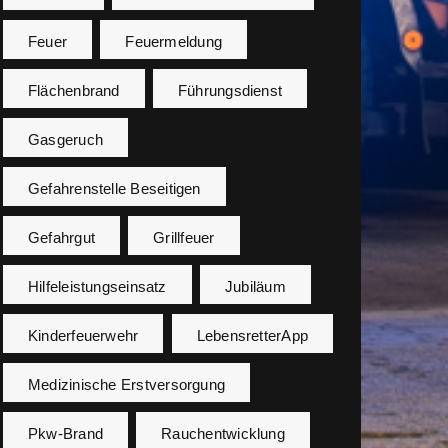
Feuer
Feuermeldung
Flächenbrand
Führungsdienst
Gasgeruch
Gefahrenstelle Beseitigen
Gefahrgut
Grillfeuer
Hilfeleistungseinsatz
Jubiläum
Kinderfeuerwehr
LebensretterApp
Medizinische Erstversorgung
Pkw-Brand
Rauchentwicklung