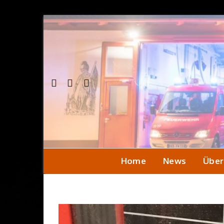
Home
News
Über
Einsa
Seni