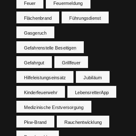
Feuer
Feuermeldung
Flächenbrand
Führungsdienst
Gasgeruch
Gefahrenstelle Beseitigen
Gefahrgut
Grillfeuer
Hilfeleistungseinsatz
Jubiläum
Kinderfeuerwehr
LebensretterApp
Medizinische Erstversorgung
Pkw-Brand
Rauchentwicklung