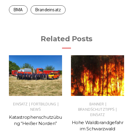
BMA
Brandeinsatz
Related Posts
|
|
|
EINSATZ
FORTBILDUNG
BANNER
|
NEWS
BRANDSCHUTZTIPPS
EINSATZ
Katastrophenschutzübu
Hohe Waldbrandgefahr
ng “Heißer Norden”
im Schwarzwald