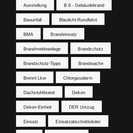
Ausstellung
B 6 - Gebäudebrand
Bauunfall
Blaulicht-Rundfahrt
BMA
Brandeinsatz
Brandmeldeanlage
Brandschutz
Brandschutz-Tipps
Brandwache
Brennt Lkw
Chlorgasalarm
Dachstuhlbrand
Dekon
Dekon-Einheit
DER Umzug
Einsatz
Einsatzabschnittsleiter